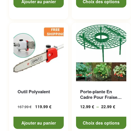
Ajouter au panier
Choix des options
à
146.99
Ce produit a plusieurs
Outil Polyvalent
Porte-plante En
variations. Les options
Cadre Pour Fraises,
peuvent être choisies sur la
Esthétique Et
119.99
€
12.99
€
–
22.99
€
Plage
167.99
€
Pratique
page du produit
de
prix :
Ajouter au panier
Choix des options
12.99 €