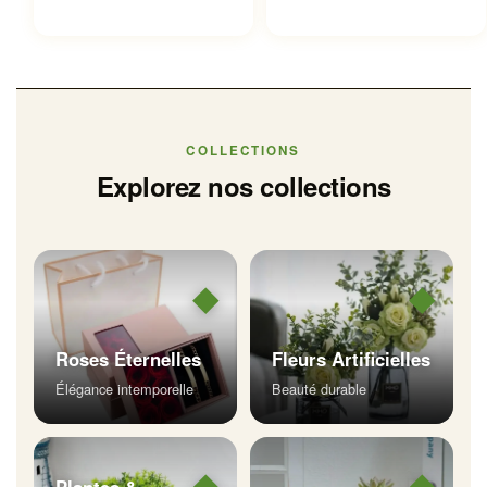
à
22.99 €
COLLECTIONS
Explorez nos collections
◆
◆
Roses Éternelles
Fleurs Artificielles
Élégance intemporelle
Beauté durable
◆
◆