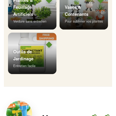
Plantes &
Feuillage
Vases &
Artificiels
Contenants
Verdure sans entretien
Pour sublimer vos plantes
◆
Outils de
Jardinage
Entretien facile