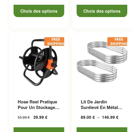
de prix :
de
37.77 €
prix :
Choix des options
Choix des options
à
10.99 €
132.97 €
à
24.99 €
Ce produit a plusieurs
Hose Reel Pratique
Lit De Jardin
variations. Les options
Pour Un Stockage
Surélevé En Métal
peuvent être choisies sur la
Facile Et Transport
Galvanisé Durable
39.99
€
89.00
€
–
146.99
€
Plage
55.99
€
S...
Et Esth...
page du produit
de prix
89.00 