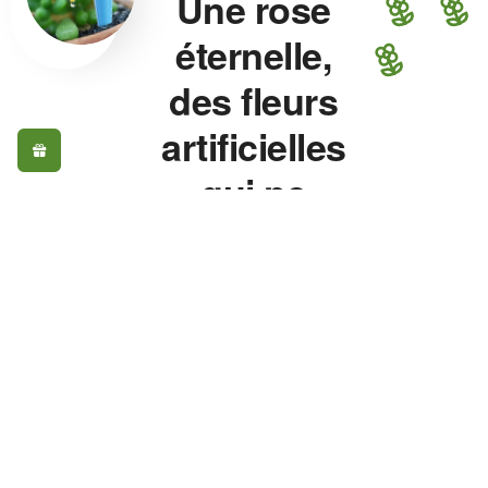
Une rose
éternelle,
des fleurs
artificielles
qui ne
fanent
jamais.
Rose éternelle, fleurs
artificielles, plante
artificielle extérieur, vase
pour fleurs — chaque
pièce est choisie pour
son réalisme, pas pour
son prix. Une rose