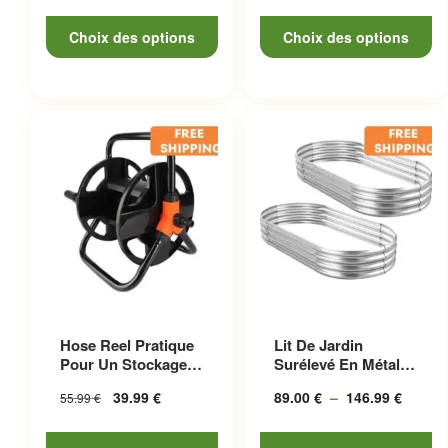
de prix :
de
37.77 €
prix :
Choix des options
Choix des options
à
10.99 €
132.97 €
à
24.99 €
Ce produit a plusieurs
Hose Reel Pratique
Lit De Jardin
variations. Les options
Pour Un Stockage
Surélevé En Métal
peuvent être choisies sur la
Facile Et Transport
Galvanisé Durable
39.99
€
89.00
€
–
146.99
€
Plage
55.99
€
S...
Et Esth...
page du produit
de prix
89.00 