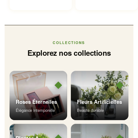
à
22.99 €
COLLECTIONS
Explorez nos collections
◆
◆
Roses Éternelles
Fleurs Artificielles
Élégance intemporelle
Beauté durable
◆
◆