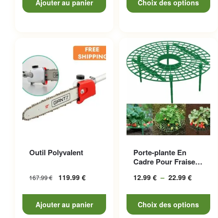
Ajouter au panier
Choix des options
à
146.99
Ce produit a plusieurs
Outil Polyvalent
Porte-plante En
variations. Les options
Cadre Pour Fraises,
peuvent être choisies sur la
Esthétique Et
119.99
€
12.99
€
–
22.99
€
Plage
167.99
€
Pratique
page du produit
de
prix :
Ajouter au panier
Choix des options
12.99 €