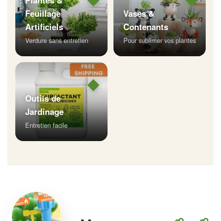
Plantes &
Feuillage
Vases &
Artificiels
Contenants
Verdure sans entretien
Pour sublimer vos plantes
◆
Outils de
Jardinage
Entretien facile