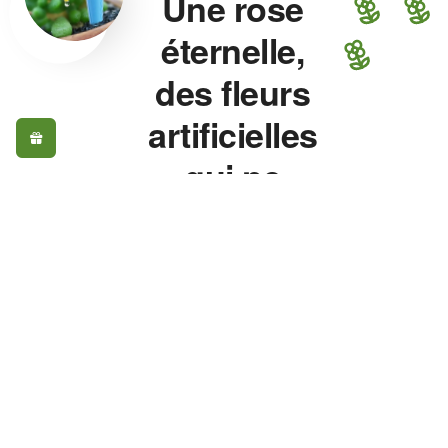
Une rose
éternelle,
des fleurs
artificielles
qui ne
fanent
jamais.
Rose éternelle, fleurs
artificielles, plante
artificielle extérieur, vase
pour fleurs — chaque
pièce est choisie pour
son réalisme, pas pour
son prix. Une rose