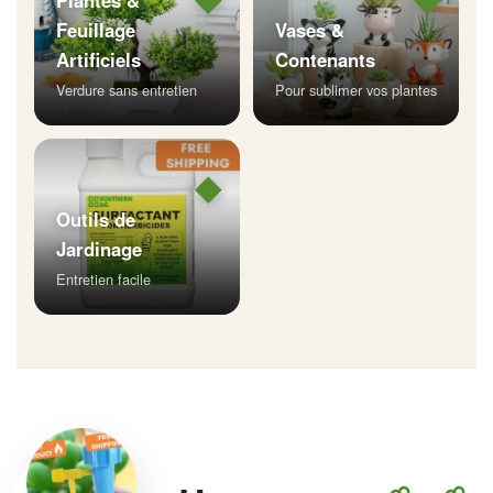
Plantes &
Feuillage
Vases &
Artificiels
Contenants
Verdure sans entretien
Pour sublimer vos plantes
◆
Outils de
Jardinage
Entretien facile