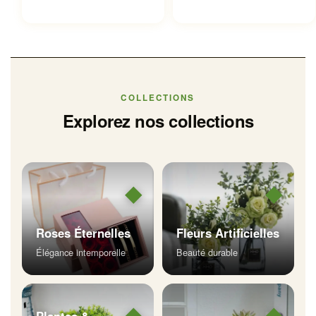
COLLECTIONS
Explorez nos collections
◆
◆
Roses Éternelles
Fleurs Artificielles
Élégance intemporelle
Beauté durable
◆
◆