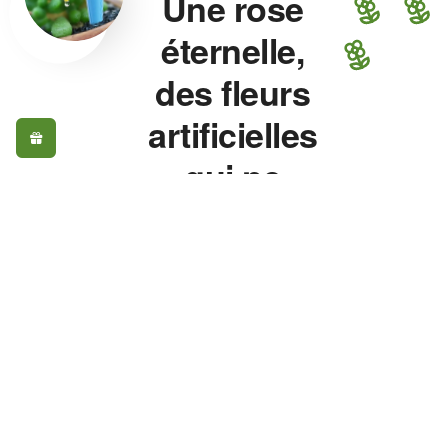
Une rose
éternelle,
des fleurs
artificielles
qui ne
fanent
jamais.
Rose éternelle, fleurs
artificielles, plante
artificielle extérieur, vase
pour fleurs — chaque
pièce est choisie pour
son réalisme, pas pour
son prix. Une rose