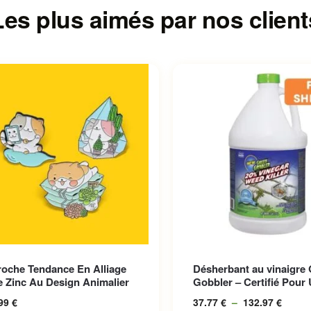
Les plus aimés par nos client
roduit a plusieurs variations.
Ce produit a plusieurs var
roche Tendance En Alliage
Désherbant au vinaigre
options peuvent être choisies
Les options peuvent être 
 Zinc Au Design Animalier
Gobbler – Certifié Pour 
la page du produit
sur la page du produit
.99
€
37.77
€
–
132.97
€
Plage 