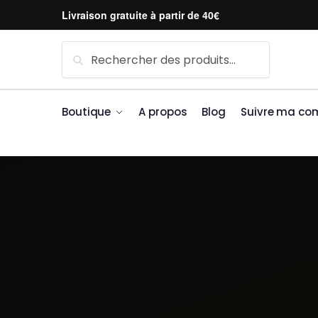
Skip to navigation
Skip to content
Livraison gratuite à partir de 40€
Recherche pour :
Recherche
Boutique
A propos
Blog
Suivre ma c