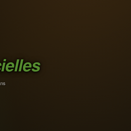
cielles
ans