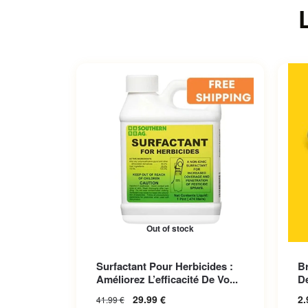
Out of stock
Ce p
Surfactant Pour Herbicides :
B
Les 
Améliorez L’efficacité De Vo...
De
sur 
29.99
€
2
41.99
€