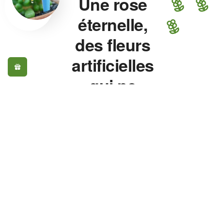
Une rose
éternelle,
des fleurs
artificielles
qui ne
fanent
jamais.
Rose éternelle, fleurs
artificielles, plante
artificielle extérieur, vase
pour fleurs — chaque
pièce est choisie pour
son réalisme, pas pour
son prix. Une rose