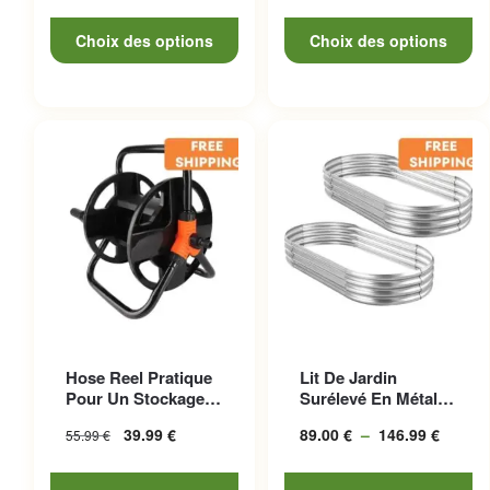
de prix :
de
37.77 €
prix :
Choix des options
Choix des options
à
10.99 €
132.97 €
à
24.99 €
Ce produit a plusieurs
Hose Reel Pratique
Lit De Jardin
variations. Les options
Pour Un Stockage
Surélevé En Métal
peuvent être choisies sur la
Facile Et Transport
Galvanisé Durable
39.99
€
89.00
€
–
146.99
€
Plage
55.99
€
S...
Et Esth...
page du produit
de prix
89.00 