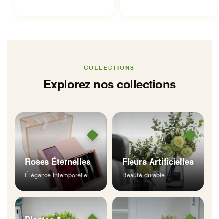
à
22.99 €
COLLECTIONS
Explorez nos collections
◆
◆
Roses Éternelles
Fleurs Artificielles
Élégance intemporelle
Beauté durable
◆
◆