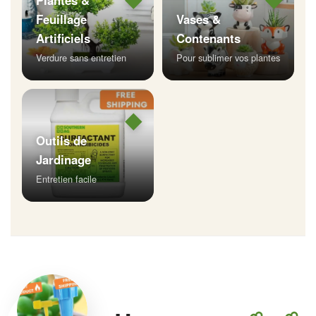
Plantes &
Feuillage
Vases &
Artificiels
Contenants
Verdure sans entretien
Pour sublimer vos plantes
◆
Outils de
Jardinage
Entretien facile