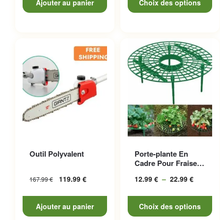
Ajouter au panier
Choix des options
à
146.99
Ce produit a plusieurs
Outil Polyvalent
Porte-plante En
variations. Les options
Cadre Pour Fraises,
peuvent être choisies sur la
Esthétique Et
119.99
€
12.99
€
–
22.99
€
Plage
167.99
€
Pratique
page du produit
de
prix :
Ajouter au panier
Choix des options
12.99 €